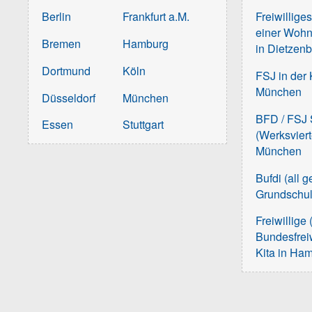
Berlin
Frankfurt a.M.
Freiwillige
einer Wohn
Bremen
Hamburg
in Dietzen
Dortmund
Köln
FSJ in der 
München
Düsseldorf
München
BFD / FSJ S
Essen
Stuttgart
(Werksvier
München
Bufdi (all 
Grundschu
Freiwillige 
Bundesfreiw
Kita in Ha