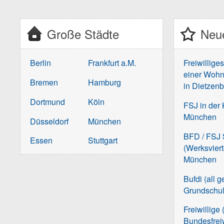
Große Städte
Neue
Berlin
Frankfurt a.M.
Freiwillige
einer Wohn
Bremen
Hamburg
in Dietzen
Dortmund
Köln
FSJ in der 
München
Düsseldorf
München
BFD / FSJ S
Essen
Stuttgart
(Werksvier
München
Bufdi (all 
Grundschu
Freiwillige 
Bundesfreiw