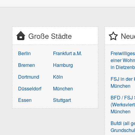
Große Städte
Neue
Berlin
Frankfurt a.M.
Freiwillige
einer Wohn
Bremen
Hamburg
in Dietzen
Dortmund
Köln
FSJ in der 
München
Düsseldorf
München
BFD / FSJ S
Essen
Stuttgart
(Werksvier
München
Bufdi (all 
Grundschu