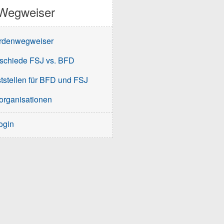
Wegweiser
rdenwegweiser
schiede FSJ vs. BFD
tstellen für BFD und FSJ
organisationen
ogin