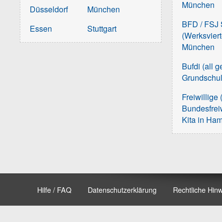
München
Düsseldorf
München
BFD / FSJ S
Essen
Stuttgart
(Werksvier
München
Bufdi (all 
Grundschu
Freiwillige 
Bundesfreiw
Kita in Ha
Hilfe / FAQ
Datenschutzerklärung
Rechtliche Hin