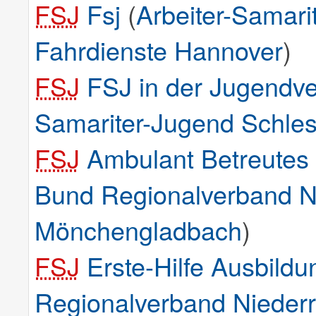
FSJ
Fsj
(
Arbeiter-Samari
Fahrdienste Hannover
)
FSJ
FSJ in der Jugendve
Samariter-Jugend Schles
FSJ
Ambulant Betreute
Bund Regionalverband Ni
Mönchengladbach
)
FSJ
Erste-Hilfe Ausbildu
Regionalverband Nieder