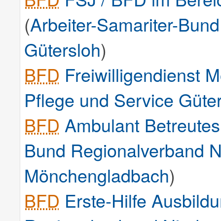
(
Arbeiter-Samariter-Bun
Gütersloh
)
BFD
Freiwilligendienst M
Pflege und Service Güte
BFD
Ambulant Betreut
Bund Regionalverband Ni
Mönchengladbach
)
BFD
Erste-Hilfe Ausbild