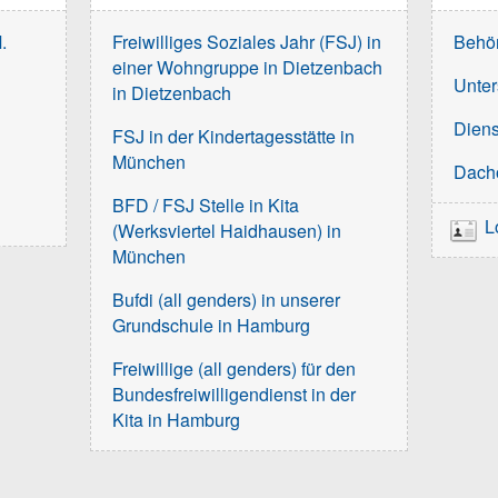
.
Freiwilliges Soziales Jahr (FSJ) in
Behö
einer Wohngruppe in Dietzenbach
Unter
in Dietzenbach
Diens
FSJ in der Kindertagesstätte in
München
Dach
BFD / FSJ Stelle in Kita
L
(Werksviertel Haidhausen) in
München
Bufdi (all genders) in unserer
Grundschule in Hamburg
Freiwillige (all genders) für den
Bundesfreiwilligendienst in der
Kita in Hamburg