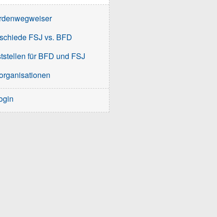
rdenwegweiser
schiede FSJ vs. BFD
tstellen für BFD und FSJ
organisationen
ogin