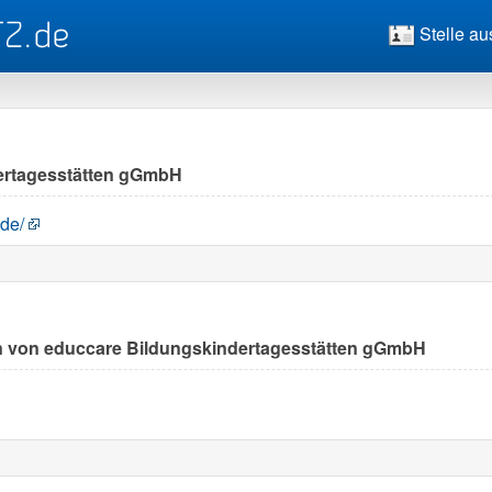
Stelle au
ertagesstätten gGmbH
de/
llen von educcare Bildungskindertagesstätten gGmbH