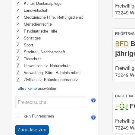
Kultur, Denkmalpflege
Freiwill
Landwirtschaft
73249 W
Medizinische Hilfe, Rettungsdienst
Menschenrechte
Psychiatrische Hilfe
EINGETRAGE
Sonstiges
BFD
BF
Sport
jährig
Stadtteil, Nachbarschaft
Tierschutz
Umweltschutz, Naturschutz
Freiwill
Verwaltung, Büro, Administration
73249 W
Zivilschutz, Katastrophenschutz
alle
/
keine
auswählen
EINGETRAGE
FÖJ
FÖ
kein Führerschein
Freiwill
73249 W