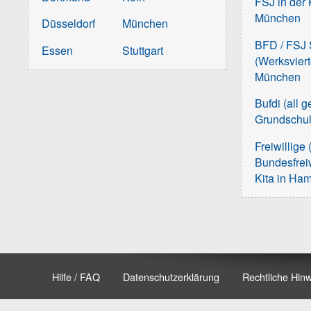
FSJ in der 
München
Düsseldorf
München
BFD / FSJ S
Essen
Stuttgart
(Werksvier
München
Bufdi (all 
Grundschu
Freiwillige 
Bundesfreiw
Kita in Ha
Hilfe / FAQ
Datenschutzerklärung
Rechtliche Hin