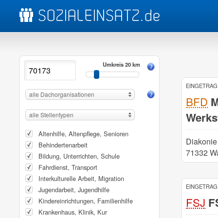
Umkreis 20 km
EINGETRAGE
alle Dachorganisationen
BFD
M
Werks
alle Stellentypen
Altenhilfe, Altenpflege, Senioren
Diakonie 
Behindertenarbeit
71332 Wa
Bildung, Unterrichten, Schule
Fahrdienst, Transport
Interkulturelle Arbeit, Migration
EINGETRAGE
Jugendarbeit, Jugendhilfe
FSJ
FS
Kindereinrichtungen, Familienhilfe
Krankenhaus, Klinik, Kur