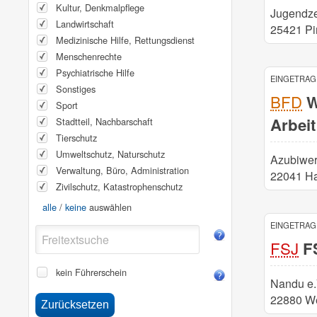
Kultur, Denkmalpflege
Jugendze
Landwirtschaft
25421 Pi
Medizinische Hilfe, Rettungsdienst
Menschenrechte
Psychiatrische Hilfe
EINGETRAGE
Sonstiges
BFD
W
Sport
Arbei
Stadtteil, Nachbarschaft
Tierschutz
Umweltschutz, Naturschutz
Azubiwe
Verwaltung, Büro, Administration
22041 H
Zivilschutz, Katastrophenschutz
alle
/
keine
auswählen
EINGETRAGE
FSJ
FS
kein Führerschein
Nandu e.
22880 W