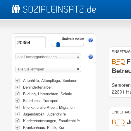
Umkreis 20 km
EINGETRAGE
alle Dachorganisationen
BFD
Fr
Betre
alle Stellentypen
Altenhilfe, Altenpflege, Senioren
Senioren
Behindertenarbeit
22391 H
Bildung, Unterrichten, Schule
Fahrdienst, Transport
Interkulturelle Arbeit, Migration
EINGETRAGE
Jugendarbeit, Jugendhilfe
BFD
J
Kindereinrichtungen, Familienhilfe
Krankenhaus, Klinik, Kur