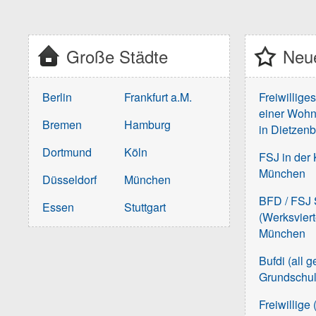
Große Städte
Neue
Berlin
Frankfurt a.M.
Freiwillige
einer Wohn
Bremen
Hamburg
in Dietzen
Dortmund
Köln
FSJ in der 
München
Düsseldorf
München
BFD / FSJ S
Essen
Stuttgart
(Werksvier
München
Bufdi (all 
Grundschu
Freiwillige 