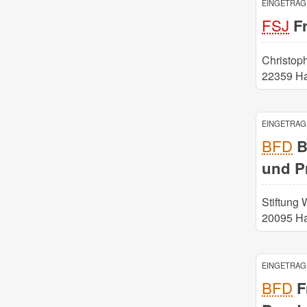
EINGETRAGE
FSJ
Fr
Christop
22359 H
EINGETRAGE
BFD
B
und Pr
Stiftung 
20095 H
EINGETRAGE
BFD
Fr