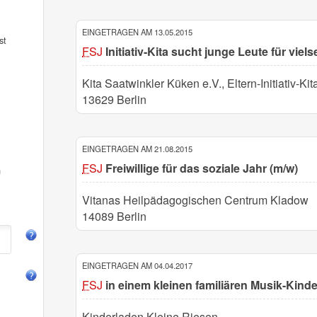
EINGETRAGEN AM 13.05.2015
st
FSJ
Initiativ-Kita sucht junge Leute für viels
Kita Saatwinkler Küken e.V., Eltern-Initiativ-Ki
13629 Berlin
EINGETRAGEN AM 21.08.2015
FSJ
Freiwillige für das soziale Jahr (m/w)
n
Vitanas Heilpädagogischen Centrum Kladow
14089 Berlin
EINGETRAGEN AM 04.04.2017
FSJ
in einem kleinen familiären Musik-Kind
Kinderladen Kleine Riesen