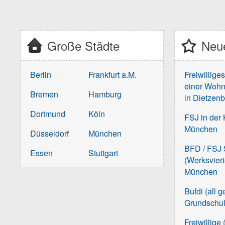
Große Städte
Neue
Berlin
Frankfurt a.M.
Freiwillige
einer Wohn
Bremen
Hamburg
in Dietzen
Dortmund
Köln
FSJ in der 
München
Düsseldorf
München
BFD / FSJ S
Essen
Stuttgart
(Werksvier
München
Bufdi (all 
Grundschu
Freiwillige 