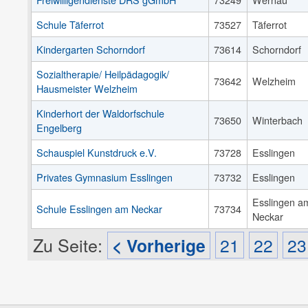
Schule Täferrot
73527
Täferrot
Kindergarten Schorndorf
73614
Schorndorf
Sozialtherapie/ Heilpädagogik/
73642
Welzheim
Hausmeister Welzheim
Kinderhort der Waldorfschule
73650
Winterbach
Engelberg
Schauspiel Kunstdruck e.V.
73728
Esslingen
Privates Gymnasium Esslingen
73732
Esslingen
Esslingen a
Schule Esslingen am Neckar
73734
Neckar
Zu Seite:
< Vorherige
21
22
23