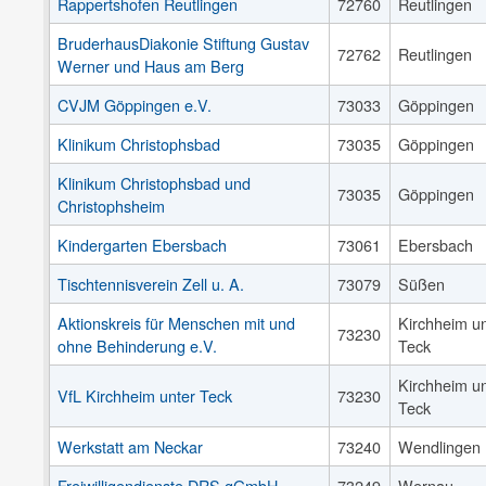
Rappertshofen Reutlingen
72760
Reutlingen
BruderhausDiakonie Stiftung Gustav
72762
Reutlingen
Werner und Haus am Berg
CVJM Göppingen e.V.
73033
Göppingen
Klinikum Christophsbad
73035
Göppingen
Klinikum Christophsbad und
73035
Göppingen
Christophsheim
Kindergarten Ebersbach
73061
Ebersbach
Tischtennisverein Zell u. A.
73079
Süßen
Aktionskreis für Menschen mit und
Kirchheim un
73230
ohne Behinderung e.V.
Teck
Kirchheim un
VfL Kirchheim unter Teck
73230
Teck
Werkstatt am Neckar
73240
Wendlingen
Freiwilligendienste DRS gGmbH
73249
Wernau